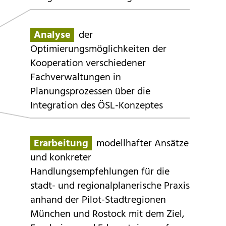
ÖSKKIP auf der ESP
Europa Konferenz 2021
Analyse
der
Optimierungsmöglichkeiten der
in Tartu
Kooperation verschiedener
Fachverwaltungen in
Planungsprozessen über die
Weitere anzeigen
Integration des ÖSL-Konzeptes
Erarbeitung
modellhafter Ansätze
und konkreter
Handlungsempfehlungen für die
stadt- und regionalplanerische Praxis
anhand der Pilot-Stadtregionen
München und Rostock mit dem Ziel,