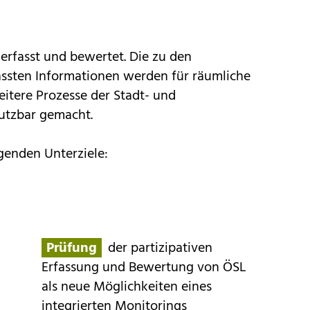
12.07.2021
Neuigkeit
ÖSKKIP auf der SURE-
, erfasst und bewertet. Die zu den
Konferenz
assten Informationen werden für räumliche
utzbar gemacht.
01.06.2021
Neuigkeit
lgenden Unterziele:
Wettbewerb
Fotowettbewerb
Ökosystemleistungen
Prüfung
der partizipativen
Erfassung und Bewertung von ÖSL
als neue Möglichkeiten eines
01.06.2021
integrierten Monitorings