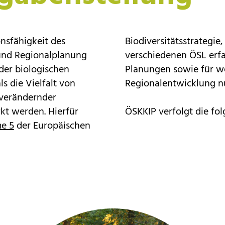
nsfähigkeit des
Biodiversitätsstrategie
 und Regionalplanung
verschiedenen ÖSL erf
 der biologischen
Planungen sowie für weitere Prozesse der Stadt- und
ls die Vielfalt von
Regionalentwicklung n
 verändernder
kt werden. Hierfür
ÖSKKIP verfolgt die fo
e 5
der Europäischen